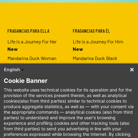
FRAGANCIAS PARA ELLA
FRAGANCIAS PARA ÉL
Life is a Journey For Her
Life is a Journey For Him
New
New
Mandarina Duck Woman
Mandarina Duck Black
Mandarina Duck For Her
Mandarina Duck For Him
English
Vida Loca For Her
Vida loca For Him
Cookie Banner
The Mandariners For Her
The Mandariners For Him
This website uses technical cookies for its operation and for the
provision of the services present therein, as well as analytical
cookies(also from third parties) similar to technical cookies to
produce aggregate statistics, as well as — with your consent via
MANDARINA DUCK
SEGUICI
the appropriate commands — analytical cookies (also from third
parties) to understand and improve the user's browsing
Since 1977
Instagram
experience and profiling cookies and other tracking tools (also
from third parties) to send you advertising in line with your
Mandarina Duck is Green
Facebook
preferences expressed while browsing the Internet. By clicking