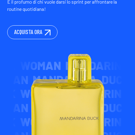
È il profumo di chi vuole darsi lo sprint per affrontare la
routine quotidiana!
ACQUISTA ORA
WOMAN MANDARINA DUC
CK WOMAN MANDARINA 
WOMAN MANDARINA DUC
CK WOMAN MANDARINA 
WOMAN MANDARINA DUC