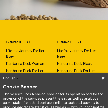
FRAGRANZE PER LEI
FRAGRANZE PER LUI
Life is a Journey For Her
Life is a Journey For Him
New
New
Mandarina Duck Woman
Mandarina Duck Black
Mandarina Duck For Her
Mandarina Duck For Him
Vida Loca For Her
Vida loca For Him
English
The Mandariners For Her
The Mandariners For Him
Cookie Banner
This website uses technical cookies for its operation and for the
provision of the services present therein, as well as analytical
cookies(also from third parties) similar to technical cookies to
MANDARINA DUCK
SEGUICI
produce aggregate statistics, as well as — with your consent via